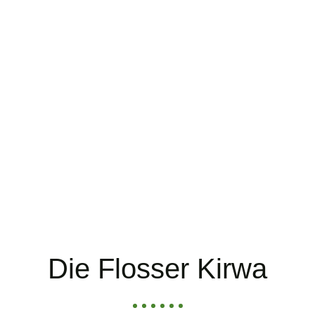
Viele Besucher begrüßen wir
jährlich auf unserem Kirwa-
Gelände!
Die Flosser Kirwa